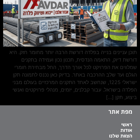
תוכן עניינים בנייה בפלדה דורשת הרבה יותר מחומר חזק. היא
דורשת דיוק, התאמה הנדסית, תכנון נכון ועמידה בתקנים
שמלווים את הפרויקט לכל אורך הדרך, החל מבחירת חומרי
הגלם ועד שלב ההרכבה באתר. בדיוק כאן נכנס לתמונה תקן
ישראלי 1225, שנחשב לאחד התקנים המרכזיים בעולם מבני
הפלדה בישראל. עבור קבלנים, יזמים, מנהלי פרויקטים ואנשי
ביצוע, תקן […]
מפת אתר
ראשי
אודות
הצוות שלנו